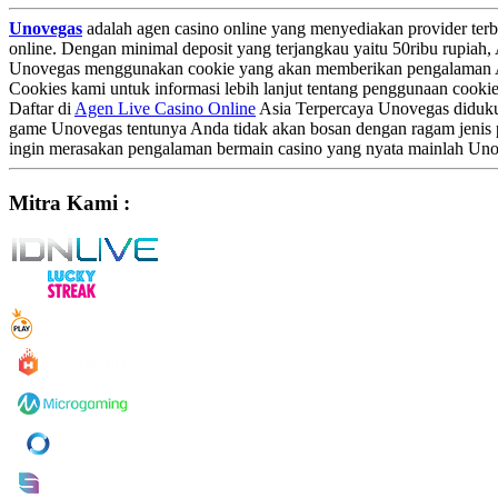
Unovegas
adalah agen casino online yang menyediakan provider ter
online. Dengan minimal deposit yang terjangkau yaitu 50ribu rupiah,
Unovegas menggunakan cookie yang akan memberikan pengalaman An
Cookies kami untuk informasi lebih lanjut tentang penggunaan cook
Daftar di
Agen Live Casino Online
Asia Terpercaya Unovegas diduku
game Unovegas tentunya Anda tidak akan bosan dengan ragam jenis p
ingin merasakan pengalaman bermain casino yang nyata mainlah Un
Mitra Kami :