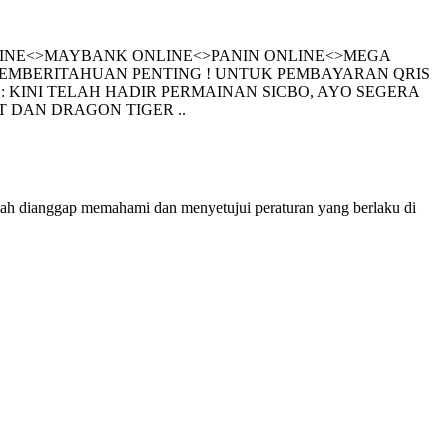
NLINE<>MAYBANK ONLINE<>PANIN ONLINE<>MEGA
EMBERITAHUAN PENTING ! UNTUK PEMBAYARAN QRIS
 : KINI TELAH HADIR PERMAINAN SICBO, AYO SEGERA
T DAN DRAGON TIGER ..
lah dianggap memahami dan menyetujui peraturan yang berlaku di