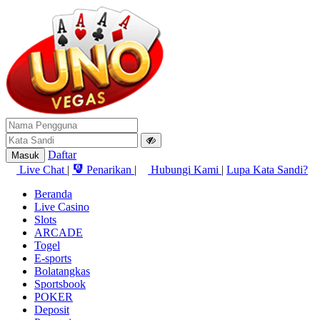
Daftar
Masuk
Live Chat
|
Penarikan
|
Hubungi Kami
|
Lupa Kata Sandi?
Beranda
Live Casino
Slots
ARCADE
Togel
E-sports
Bolatangkas
Sportsbook
POKER
Deposit