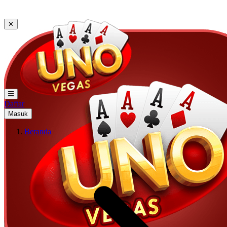
✕
Daftar
Masuk
Beranda