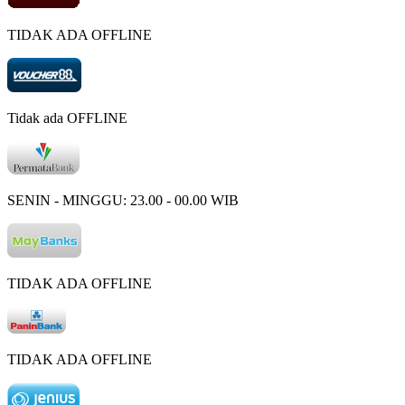
TIDAK ADA OFFLINE
Tidak ada OFFLINE
SENIN - MINGGU: 23.00 - 00.00 WIB
TIDAK ADA OFFLINE
TIDAK ADA OFFLINE