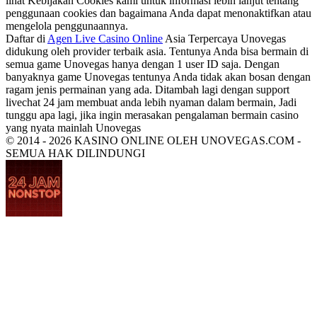
lihat Kebijakan Cookies kami untuk informasi lebih lanjut tentang
penggunaan cookies dan bagaimana Anda dapat menonaktifkan atau
mengelola penggunaannya.
Daftar di
Agen Live Casino Online
Asia Terpercaya Unovegas
didukung oleh provider terbaik asia. Tentunya Anda bisa bermain di
semua game Unovegas hanya dengan 1 user ID saja. Dengan
banyaknya game Unovegas tentunya Anda tidak akan bosan dengan
ragam jenis permainan yang ada. Ditambah lagi dengan support
livechat 24 jam membuat anda lebih nyaman dalam bermain, Jadi
tunggu apa lagi, jika ingin merasakan pengalaman bermain casino
yang nyata mainlah Unovegas
© 2014 - 2026 KASINO ONLINE OLEH UNOVEGAS.COM -
SEMUA HAK DILINDUNGI