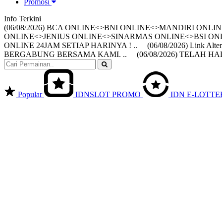
Promosi
Info Terkini
(06/08/2026)
BCA ONLINE<>BNI ONLINE<>MANDIRI ONLI
ONLINE<>JENIUS ONLINE<>SINARMAS ONLINE<>BSI O
ONLINE 24JAM SETIAP HARINYA ! ..
(06/08/2026)
Link Alte
BERGABUNG BERSAMA KAMI. ..
(06/08/2026)
TELAH HA
Popular
IDNSLOT
PROMO
IDN E-LOTTE