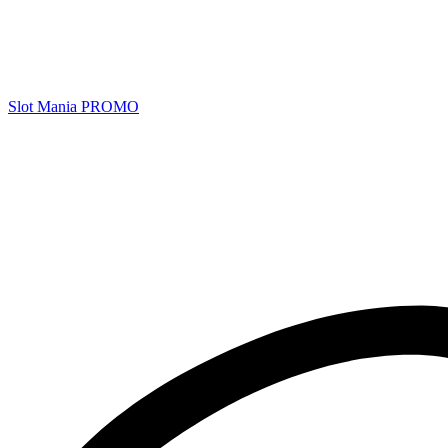
Slot Mania
PROMO