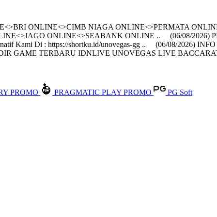
NE<>BRI ONLINE<>CIMB NIAGA ONLINE<>PERMATA ONL
NLINE<>JAGO ONLINE<>SEABANK ONLINE ..
(06/08/2026)
P
rnatif Kami Di : https://shortku.id/unovegas-gg ..
(06/08/2026)
INFO
DIR GAME TERBARU IDNLIVE UNOVEGAS LIVE BACCARA
RY
PROMO
PRAGMATIC PLAY
PROMO
PG Soft