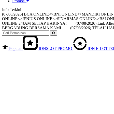
Promosi
Info Terkini
(07/08/2026)
BCA ONLINE<>BNI ONLINE<>MANDIRI ONLI
ONLINE<>JENIUS ONLINE<>SINARMAS ONLINE<>BSI O
ONLINE 24JAM SETIAP HARINYA ! ..
(07/08/2026)
Link Alte
BERGABUNG BERSAMA KAMI. ..
(07/08/2026)
TELAH HA
Popular
IDNSLOT
PROMO
IDN E-LOTTE