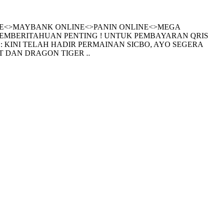
INE<>MAYBANK ONLINE<>PANIN ONLINE<>MEGA
EMBERITAHUAN PENTING ! UNTUK PEMBAYARAN QRIS
 : KINI TELAH HADIR PERMAINAN SICBO, AYO SEGERA
T DAN DRAGON TIGER ..